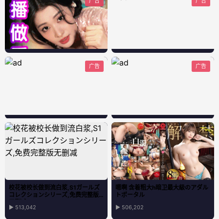
广告
广告
广告
广告
校花被校长做到流白浆,S1ガールズ
嗯啊 含着粗大h暗卫最大級のアダル
コレクションシリーズ,免费完整版
トポータル
无删减
▶ 513,042
▶ 506,202